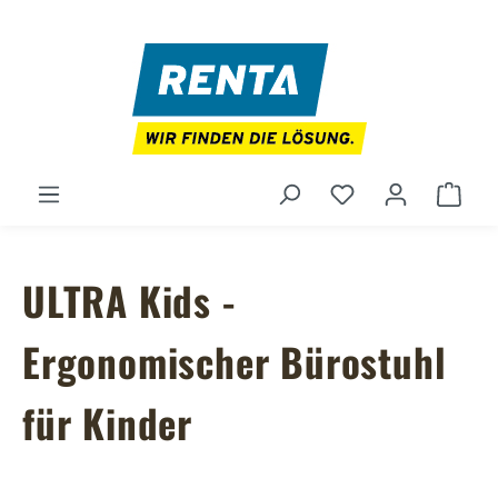
Zum Hauptinhalt springen
Du hast 0 Produ
Ware
ULTRA Kids -
Ergonomischer Bürostuhl
für Kinder