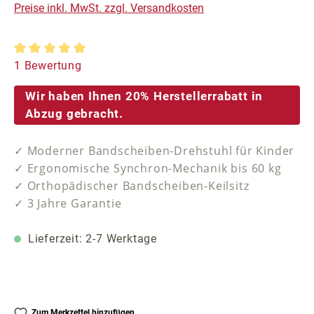
Preise inkl. MwSt. zzgl. Versandkosten
Durchschnittliche Bewertung von 5 von 5 Sternen
1 Bewertung
Wir haben Ihnen 20% Herstellerrabatt in
Abzug gebracht.
✓ Moderner Bandscheiben-Drehstuhl für Kinder
✓ Ergonomische Synchron-Mechanik bis 60 kg
✓ Orthopädischer Bandscheiben-Keilsitz
✓ 3 Jahre Garantie
Lieferzeit: 2-7 Werktage
Zum Merkzettel hinzufügen