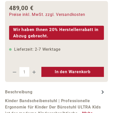
489,00 €
Regulärer Preis:
Preise inkl. MwSt. zzgl. Versandkosten
Wir haben Ihnen 20% Herstellerrabatt in
Abzug gebracht.
Lieferzeit: 2-7 Werktage
Produkt Anzahl: Gib den gewünschten We
In den Warenkorb
Beschreibung
Kinder Bandscheibenstuhl | Professionelle
Ergonomie für Kinder Der Bürostuhl ULTRA Kids