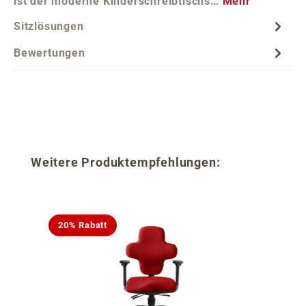
ist der moderne Kinderschreibtischs…
Mehr
Sitzlösungen
Bewertungen
Produktgalerie überspringen
Weitere Produktempfehlungen:
20% Rabatt