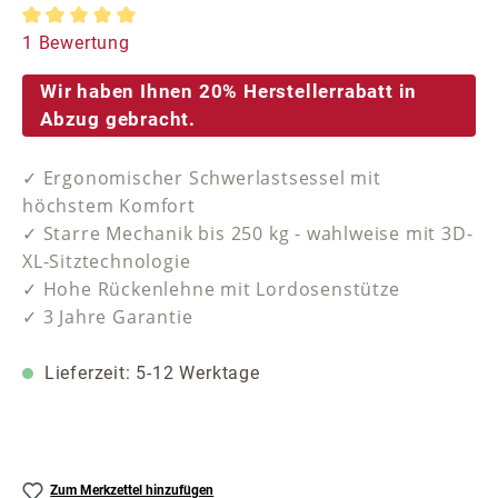
Durchschnittliche Bewertung von 5 von 5 Sternen
1 Bewertung
Wir haben Ihnen 20% Herstellerrabatt in
Abzug gebracht.
✓ Ergonomischer Schwerlastsessel mit
höchstem Komfort
✓ Starre Mechanik bis 250 kg - wahlweise mit 3D-
XL-Sitztechnologie
✓ Hohe Rückenlehne mit Lordosenstütze
✓ 3 Jahre Garantie
Lieferzeit: 5-12 Werktage
Zum Merkzettel hinzufügen