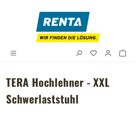
Zum Hauptinhalt springen
Du hast 0 Produ
Ware
TERA Hochlehner - XXL
Schwerlaststuhl