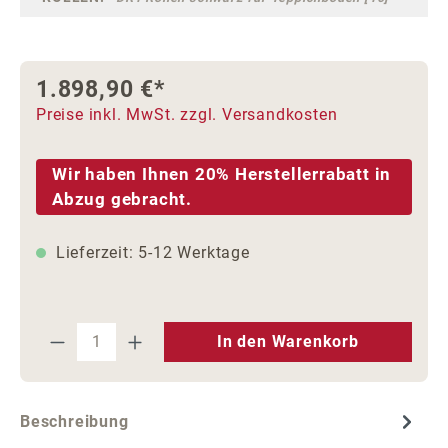
1.898,90 €*
Preise inkl. MwSt. zzgl. Versandkosten
Wir haben Ihnen 20% Herstellerrabatt in
Abzug gebracht.
Lieferzeit: 5-12 Werktage
Produkt Anzahl: Gib den gewünschten We
In den Warenkorb
Beschreibung