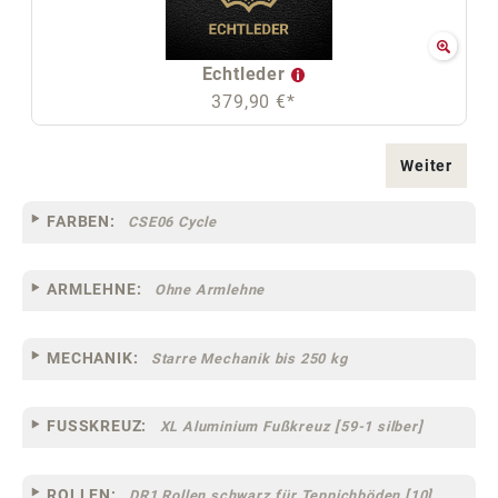
Echtleder
379,90 €*
Weiter
FARBEN:
CSE06 Cycle
ARMLEHNE:
Ohne Armlehne
MECHANIK:
Starre Mechanik bis 250 kg
FUSSKREUZ:
XL Aluminium Fußkreuz [59-1 silber]
ROLLEN:
DR1 Rollen schwarz für Teppichböden [10]