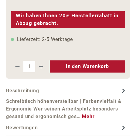
Wir haben Ihnen 20% Herstellerrabatt in
Abzug gebracht.
Lieferzeit: 2-5 Werktage
Produkt Anzahl: Gib den gewünschten We
In den Warenkorb
Beschreibung
Schreibtisch höhenverstellbar | Farbenvielfalt &
Ergonomie Wer seinen Arbeitsplatz besonders
gesund und ergonomisch ges…
Mehr
Bewertungen