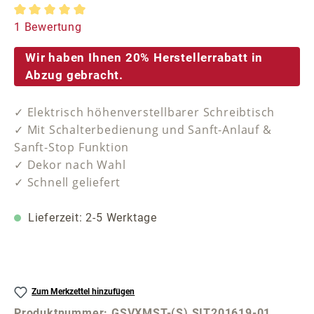
Durchschnittliche Bewertung von 5 von 5 Sternen
1 Bewertung
Wir haben Ihnen 20% Herstellerrabatt in
Abzug gebracht.
✓ Elektrisch höhenverstellbarer Schreibtisch
✓ Mit Schalterbedienung und Sanft-Anlauf &
Sanft-Stop Funktion
✓ Dekor nach Wahl
✓ Schnell geliefert
Lieferzeit: 2-5 Werktage
Zum Merkzettel hinzufügen
Produktnummer:
GSVXMST-(S) SIT201619-01