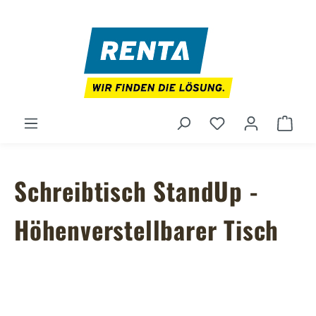
Zum Hauptinhalt springen
Du hast 0 Produ
Ware
Schreibtisch StandUp -
Höhenverstellbarer Tisch