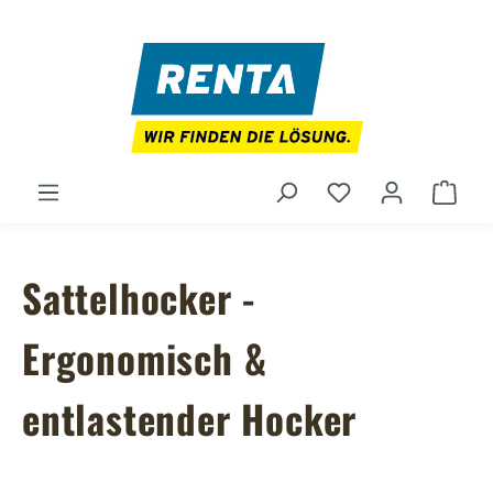
Zum Hauptinhalt springen
Du hast 0 Produ
Ware
Sattelhocker -
Ergonomisch &
entlastender Hocker