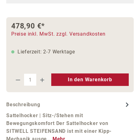
478,90 €*
Preise inkl. MwSt. zzgl. Versandkosten
Lieferzeit: 2-7 Werktage
Produkt Anzahl: Gib den gewünschten We
In den Warenkorb
Beschreibung
Sattelhocker | Sitz-/Stehen mit
Bewegungskomfort Der Sattelhocker von
SITWELL STEIFENSAND ist mit einer Kipp-
Mechanik ausge…
Mehr