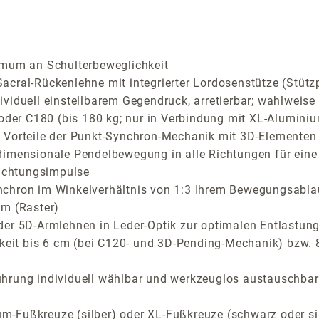
ximum an Schulterbeweglichkeit
cral-Rückenlehne mit integrierter Lordosenstütze (Stütz
iduell einstellbarem Gegendruck, arretierbar; wahlweise C
 oder C180 (bis 180 kg; nur in Verbindung mit XL-Aluminiu
Vorteile der Punkt-Synchron-Mechanik mit 3D-Elementen fü
dimensionale Pendelbewegung in alle Richtungen für eine
richtungsimpulse
nchron im Winkelverhältnis von 1:3 Ihrem Bewegungsabla
cm (Raster)
der 5D-Armlehnen in Leder-Optik zur optimalen Entlastung
rkeit bis 6 cm (bei C120- und 3D-Pending-Mechanik) bzw.
ührung individuell wählbar und werkzeuglos austauschbar
m-Fußkreuze (silber) oder XL-Fußkreuze (schwarz oder s