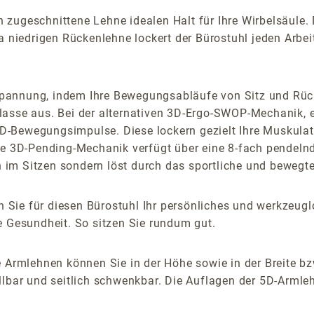
ugeschnittene Lehne idealen Halt für Ihre Wirbelsäule. Di
a niedrigen Rückenlehne lockert der Bürostuhl jeden Arbeit
pannung, indem Ihre Bewegungsabläufe von Sitz und Rück
lasse aus. Bei der alternativen 3D-Ergo-SWOP-Mechanik, e
-Bewegungsimpulse. Diese lockern gezielt Ihre Muskulatur
lbare 3D-Pending-Mechanik verfügt über eine 8-fach pendel
im Sitzen sondern löst durch das sportliche und bewegte
 Sie für diesen Bürostuhl Ihr persönliches und werkzeu
e Gesundheit. So sitzen Sie rundum gut.
 Armlehnen können Sie in der Höhe sowie in der Breite bz
lbar und seitlich schwenkbar. Die Auflagen der 5D-Armlehn