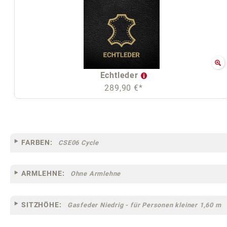
Echtleder
289,90 €*
FARBEN:
CSE06 Cycle
ARMLEHNE:
Ohne Armlehne
SITZHÖHE:
Gasfeder Niedrig - für Personen kleiner 1,60 m