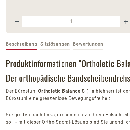
Produkt Anzahl: Gib den gewünschte
Beschreibung
Sitzlösungen
Bewertungen
Produktinformationen "Ortholetic Bal
Der orthopädische Bandscheibendrehst
Der Bürostuhl
Ortholetic Balance S
(Halblehner) ist d
Bürostuhl eine grenzenlose Bewegungsfreiheit.
Sie greifen nach links, drehen sich zu Ihrem Eckschre
soll - mit dieser Ortho-Sacral-Lösung sind Sie unendlic