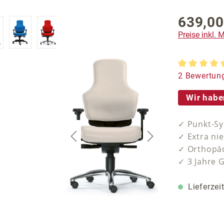
639,00
Regulärer P
Preise inkl.
Durchschnit
2 Bewertun
Wir habe
✓ Punkt-Sy
✓ Extra ni
✓ Orthopäd
✓ 3 Jahre 
Lieferzei