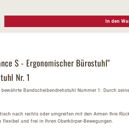
n Wert ein oder benutze die Schaltfläc
In den Wa
ance S - Ergonomischer Bürostuhl"
uhl Nr. 1
er bewährte Bandscheibendrehstuhl Nummer 1: Durch seine
ibtisch nach rechts oder umgreifen mit den Armen Ihre Rüc
h flexibel und frei in Ihren Oberkörper-Bewegungen.