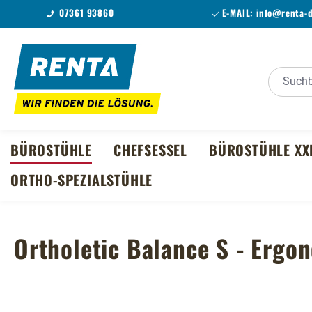
07361 93860
E-MAIL:
info@renta-
m Hauptinhalt springen
Zur Suche springen
Zur Hauptnavigation springen
BÜROSTÜHLE
CHEFSESSEL
BÜROSTÜHLE XX
ORTHO-SPEZIALSTÜHLE
Ortholetic Balance S - Ergo