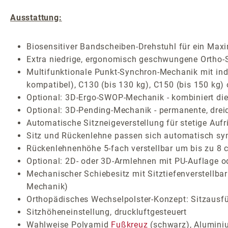
Ausstattung:
Biosensitiver Bandscheiben-Drehstuhl für ein Ma
Extra niedrige, ergonomisch geschwungene Ortho-Sa
Multifunktionale Punkt-Synchron-Mechanik mit indiv
kompatibel), C130 (bis 130 kg), C150 (bis 150 kg)
Optional: 3D-Ergo-SWOP-Mechanik - kombiniert die 
Optional: 3D-Pending-Mechanik - permanente, drei
Automatische Sitzneigeverstellung für stetige Auf
Sitz und Rückenlehne passen sich automatisch sy
Rückenlehnenhöhe 5-fach verstellbar um bis zu 8 
Optional: 2D- oder 3D-Armlehnen mit PU-Auflage o
Mechanischer Schiebesitz mit Sitztiefenverstellba
Mechanik)
Orthopädisches Wechselpolster-Konzept: Sitzausf
Sitzhöheneinstellung, druckluftgesteuert
Wahlweise Polyamid
Fußkreuz
(schwarz), Aluminiu