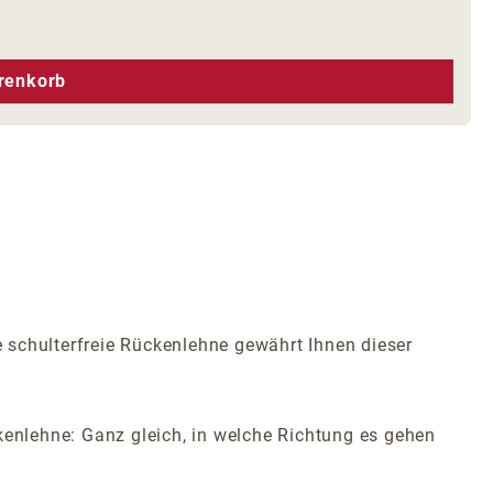
hen um die Anzahl zu erhöhen oder zu r
renkorb
 schulterfreie Rückenlehne gewährt Ihnen dieser
kenlehne: Ganz gleich, in welche Richtung es gehen