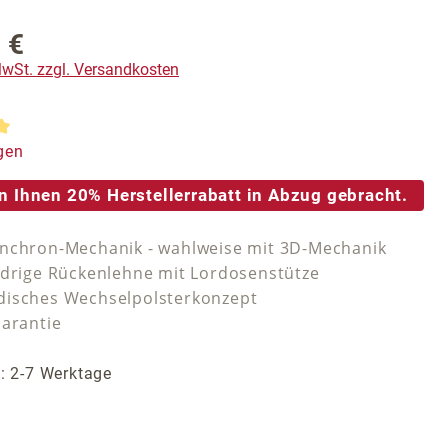
 €
reis:
 MwSt. zzgl. Versandkosten
tliche Bewertung von 5 von 5 Sternen
gen
n Ihnen 20% Herstellerrabatt in Abzug gebracht.
nchron-Mechanik - wahlweise mit 3D-Mechanik
edrige Rückenlehne mit Lordosenstütze
isches Wechselpolsterkonzept
Garantie
t: 2-7 Werktage