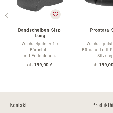
Bandscheiben-Sitz-
Prostata-S
Long
Wechselpolster für
Wechselpolst
Bürostuhl
Bürostuhl mit P
mit Entlastungs-
Sitzring
Sitzwelle und extra
Regulärer Preis:
Regulärer
ab
199,00 €
ab
199,00
langer Sitzfläche
Kontakt
Produkth