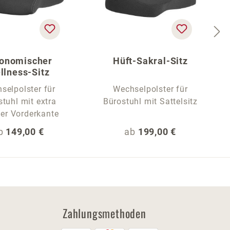
onomischer
Hüft-Sakral-Sitz
llness-Sitz
selpolster für
Wechselpolster für
tuhl mit extra
Bürostuhl mit Sattelsitz
er Vorderkante
egulärer Preis:
Regulärer Preis:
b
149,00 €
ab
199,00 €
Zahlungsmethoden