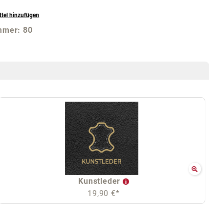
tel hinzufügen
mmer:
80
Kunstleder
19,90 €*