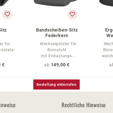
itz
Bandscheiben-Sitz
Erg
Federkern
We
er für
Wechselpolster für
Wech
rostata-
Bürostuhl
Büros
mit Entlastungs-
weich
Sitzwelle
 Preis:
Regulärer Preis:
R
 €
ab
149,00 €
a
Bestellung widerrufen
inweise
Rechtliche Hinweise