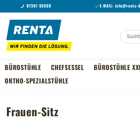
07361 93860
E-MAIL:
info@renta-
m Hauptinhalt springen
Zur Suche springen
Zur Hauptnavigation springen
BÜROSTÜHLE
CHEFSESSEL
BÜROSTÜHLE XX
ORTHO-SPEZIALSTÜHLE
Frauen-Sitz