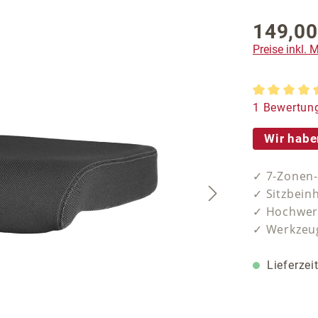
149,00
Regulärer P
Preise inkl.
Durchschnit
1 Bewertun
Wir habe
✓ 7-Zonen
✓ Sitzbein
✓ Hochwer
✓ Werkzeug
Lieferzei