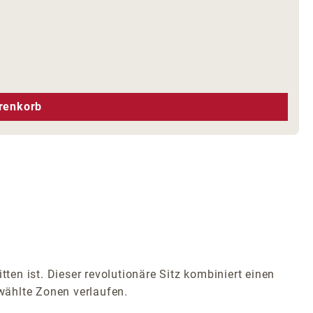
hen um die Anzahl zu erhöhen oder zu r
renkorb
ten ist. Dieser revolutionäre Sitz kombiniert einen
wählte Zonen verlaufen.