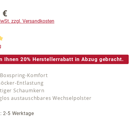
 €
reis:
 MwSt. zzgl. Versandkosten
tliche Bewertung von 5 von 5 Sternen
g
n Ihnen 20% Herstellerrabatt in Abzug gebracht.
-Boxspring-Komfort
höcker-Entlastung
tiger Schaumkern
los austauschbares Wechselpolster
t: 2-5 Werktage