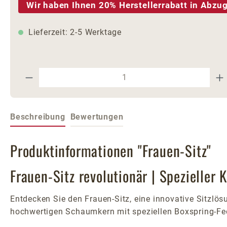
Wir haben Ihnen 20% Herstellerrabatt in Abzug
Lieferzeit: 2-5 Werktage
Produkt Anzahl: Gib den gewünschte
Beschreibung
Bewertungen
Produktinformationen "Frauen-Sitz"
Frauen-Sitz revolutionär | Spezieller 
Entdecken Sie den Frauen-Sitz, eine innovative Sitzlösu
hochwertigen Schaumkern mit speziellen Boxspring-Fed