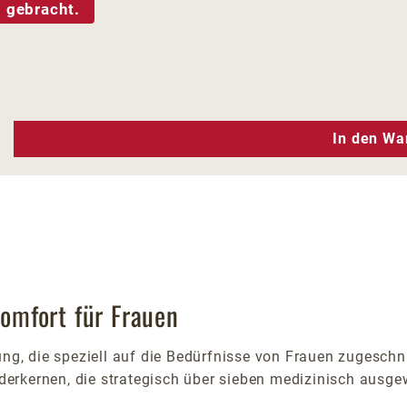
 gebracht.
n Wert ein oder benutze die Schaltfläc
In den Wa
Komfort für Frauen
ng, die speziell auf die Bedürfnisse von Frauen zugeschnit
erkernen, die strategisch über sieben medizinisch ausge