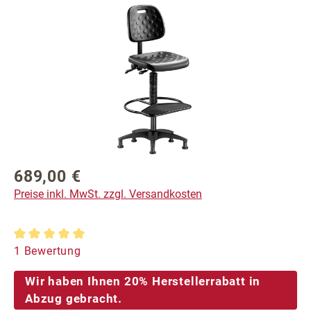
Bildergalerie überspringen
689,00 €
Regulärer Preis:
Preise inkl. MwSt. zzgl. Versandkosten
Durchschnittliche Bewertung von 5 von 5 Sternen
1 Bewertung
Wir haben Ihnen 20% Herstellerrabatt in
Abzug gebracht.