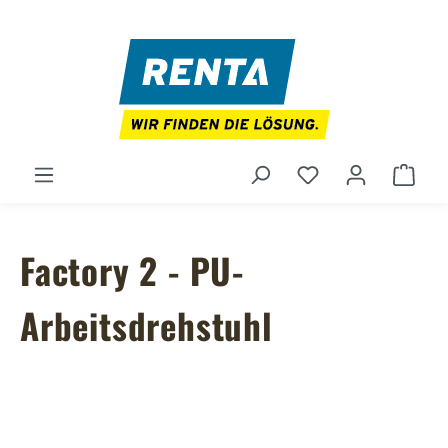
Zum Hauptinhalt springen
Du hast 0 Produ
Ware
Factory 2 - PU-
Arbeitsdrehstuhl