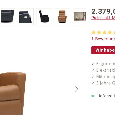
2.379,
Regulärer P
Preise inkl.
Durchschnit
1 Bewertun
Wir habe
✓ Ergonomi
✓ Elektrisc
✓ Mit einzi
✓ 3 Jahre 
Lieferzei