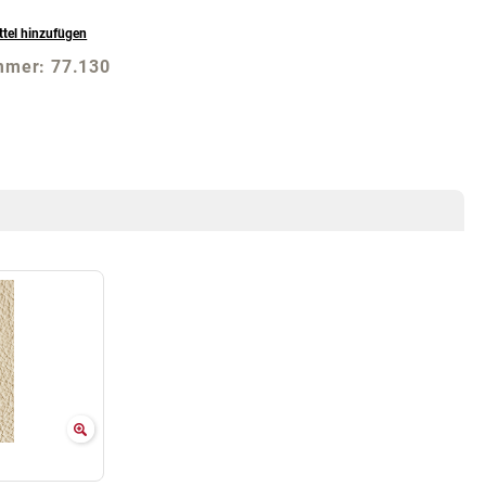
tel hinzufügen
mmer:
77.130