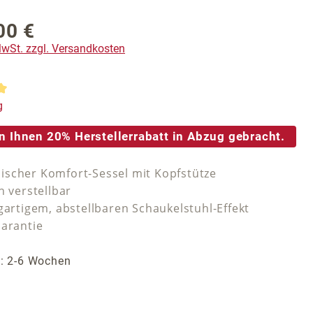
00 €
reis:
 MwSt. zzgl. Versandkosten
tliche Bewertung von 5 von 5 Sternen
g
n Ihnen 20% Herstellerrabatt in Abzug gebracht.
scher Komfort-Sessel mit Kopfstütze
h verstellbar
gartigem, abstellbaren Schaukelstuhl-Effekt
Garantie
t: 2-6 Wochen