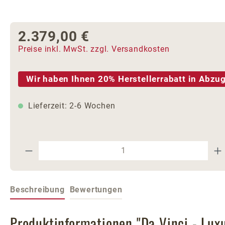
2.379,00 €
Regulärer Preis:
Preise inkl. MwSt. zzgl. Versandkosten
Wir haben Ihnen 20% Herstellerrabatt in Abzug
Lieferzeit: 2-6 Wochen
Produkt Anzahl: Gib den gewünschte
Beschreibung
Bewertungen
Produktinformationen "Da Vinci - Lux