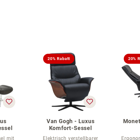
20% Rabatt
20% R
xus
Van Gogh - Luxus
Monet
essel
Komfort-Sessel
el mit
Elektrisch verstellbarer
Ergono