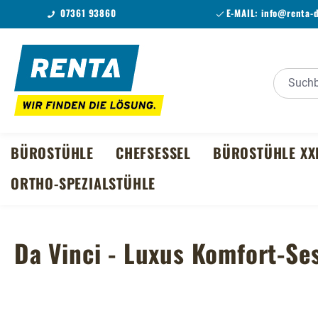
07361 93860
E-MAIL:
info@renta-
m Hauptinhalt springen
Zur Suche springen
Zur Hauptnavigation springen
BÜROSTÜHLE
CHEFSESSEL
BÜROSTÜHLE XX
ORTHO-SPEZIALSTÜHLE
Da Vinci - Luxus Komfort-Se